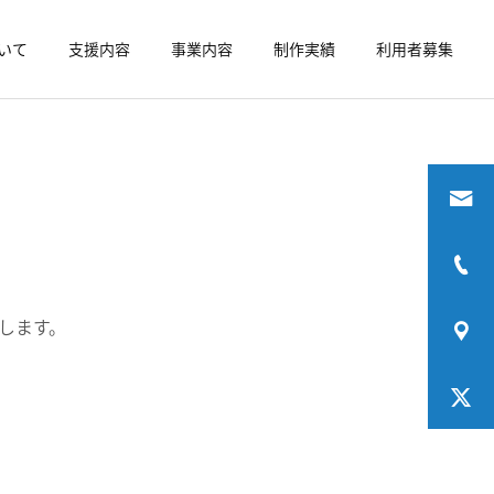
いて
支援内容
事業内容
制作実績
利用者募集
詳細を見る
成
ソーシャルスキル
就労継続支援A型
HSP
します。
*【A型事業所を辞めたい方
【HSP】正社員や会社員に
へ】辞める手続きやその後
向いてないと感じる理由を
の進路について解説
解説｜ゆるく働く方法も紹
介！