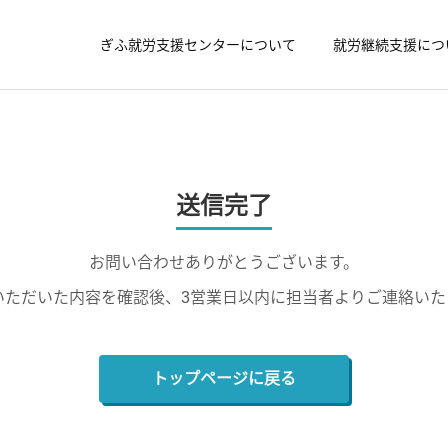
ぎふ就労支援センターについて
就労継続支援につ
送信完了
ＩＴスキル育成
自律スキル育
大人の発達障害
就労継続支援A型
お問い合わせありがとうございます。
いただいた内容を確認後、3営業日以内に担当者よりご連絡いた
*【大人の発達障害】友達
*【就労継続支援A型】18歳
が離れていくのはなぜ？５
未満や高校生でも利用でき
施設外就労の実施
就職支援
つの原因と対処法を解説
る？利用する方法も紹介
トップページに戻る