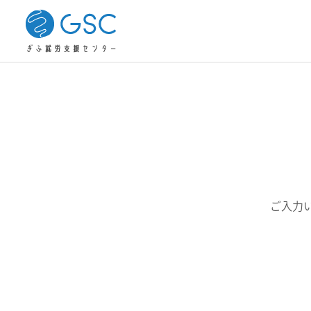
個別支援計画
難病
就労継続支援A型
ご入力
*難病でも就職できる！就
*【就労継続支援A型】65歳
労支援サービス7選と就活
以上の人が利用できる要件
実践的な業務
のポイントを紹介！
とは？他の支援制度も紹介